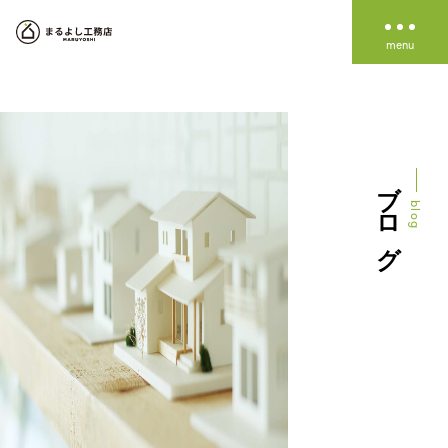
about us
私たちの家づくり
私たちのこと
work
施工事例
ブログ
家づくりの進め方
line up
blog
資金のこと
LINE UP
Simple note
event
イベント情報
High end
information
お知らせ
blog
ブログ
資料請求
イベント予約
無料相談