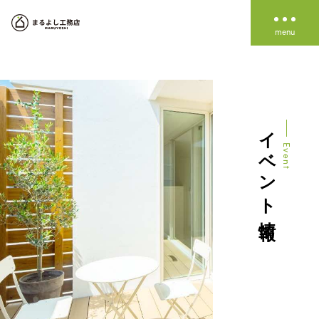
about us
私たちの家づくり
私たちのこと
work
施工事例
イベント情報
家づくりの進め方
line up
Event
資金のこと
LINE UP
Simple note
event
イベント情報
High end
information
お知らせ
blog
ブログ
資料請求
イベント予約
無料相談