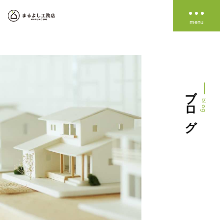
about us
私たちの家づくり
私たちのこと
work
施工事例
ブログ
家づくりの進め方
line up
blog
資金のこと
LINE UP
Simple note
event
イベント情報
High end
information
お知らせ
blog
ブログ
資料請求
イベント予約
無料相談